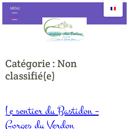
Aller
au
contenu
Catégorie :
Non
classifié(e)
Le sentier du Bastidon –
Gorges du Verdon